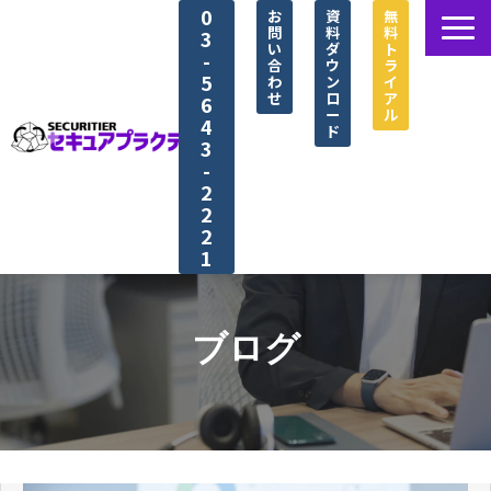
0
お
資
無
問
料
料
3
い
ダ
ト
-
合
ウ
ラ
5
わ
ン
イ
せ
ロ
ア
6
ー
ル
4
ド
3
-
2
2
2
1
セキュアプラクティス®とは
選ばれる理由
ブログ
シナリオ紹介
導入事例
資料ダウンロード一覧