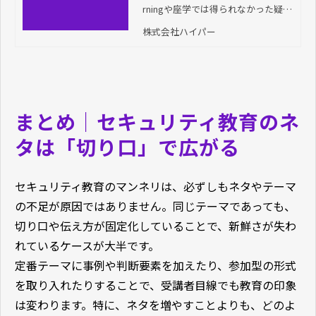
rningや座学では得られなかった疑似
ツール
的なサイバーインシデントの体験を
株式会社ハイパー
可能にした、ロールプレイング型セ
キュリティコンテンツです。従業員
の当事者意識の醸成と理解度の向上
に効果を発揮します。
まとめ｜セキュリティ教育のネ
タは「切り口」で広がる
セキュリティ教育のマンネリは、必ずしもネタやテーマ
の不足が原因ではありません。同じテーマであっても、
切り口や伝え方が固定化していることで、新鮮さが失わ
れているケースが大半です。
定番テーマに事例や判断要素を加えたり、参加型の形式
を取り入れたりすることで、受講者目線でも教育の印象
は変わります。特に、ネタを増やすことよりも、どのよ