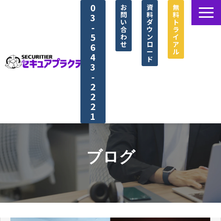
0
お
資
無
問
料
料
3
い
ダ
ト
-
合
ウ
ラ
5
わ
ン
イ
せ
ロ
ア
6
ー
ル
4
ド
3
-
2
2
2
1
セキュアプラクティス®とは
選ばれる理由
ブログ
シナリオ紹介
導入事例
資料ダウンロード一覧