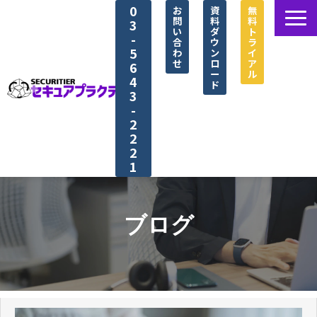
0
お
資
無
問
料
料
3
い
ダ
ト
-
合
ウ
ラ
5
わ
ン
イ
せ
ロ
ア
6
ー
ル
4
ド
3
-
2
2
2
1
セキュアプラクティス®とは
選ばれる理由
ブログ
シナリオ紹介
導入事例
資料ダウンロード一覧