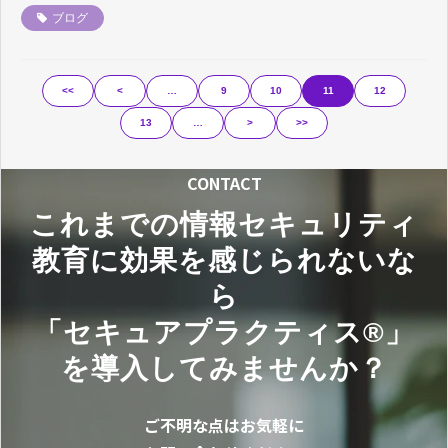
ブログ
<<
<
…
9
10
11
12
13
…
>
>>
CONTACT
これまでの情報セキュリティ
教育に効果を感じられないな
ら
「セキュアプラクティス®」
を導入してみませんか？
ご不明な点はお気軽に