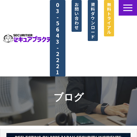
0
お
資
無
問
料
料
3
い
ダ
ト
-
合
ウ
ラ
5
わ
ン
イ
せ
ロ
ア
6
ー
ル
4
ド
3
-
2
2
2
1
セキュアプラクティス®とは
選ばれる理由
ブログ
シナリオ紹介
導入事例
資料ダウンロード一覧