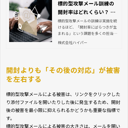
標的型攻撃メール訓練の
開封率はどれくらい？ 平
均値・評価のポイントと
標的型攻撃メールの訓練は実施を続
けるほど、「開封率にばらつきが生
次の一手
まれる」という課題を多くの担当者
が抱えています。本記事では、標的
株式会社ハイパー
型攻撃メール訓練の平均的な開封率
を確認しながら、開封率をどう評価
し、どう改善につなげるとよいかを
解説しています。
開封よりも「その後の対応」が被害
を左右する
標的型攻撃メールによる被害は、リンクをクリックした
り添付ファイルを開いたりした後に発生するため、開封
後の被害を最小限に抑えられるかどうかも重要な指標で
す。
標的型攻撃メールによる被害の大きさは、メールを開い