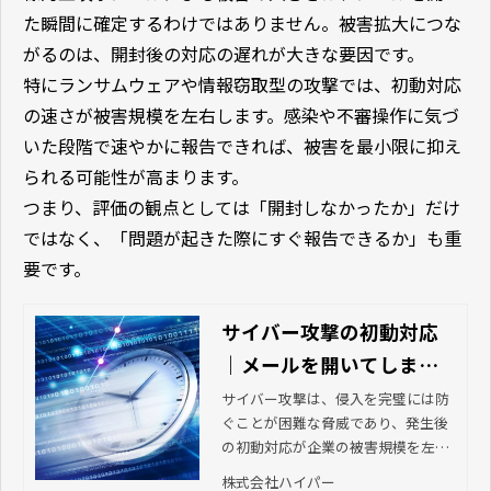
た瞬間に確定するわけではありません。被害拡大につな
がるのは、開封後の対応の遅れが大きな要因です。
特にランサムウェアや情報窃取型の攻撃では、初動対応
の速さが被害規模を左右します。感染や不審操作に気づ
いた段階で速やかに報告できれば、被害を最小限に抑え
られる可能性が高まります。
つまり、評価の観点としては「開封しなかったか」だけ
ではなく、「問題が起きた際にすぐ報告できるか」も重
要です。
サイバー攻撃の初動対応
｜メールを開いてしまっ
たときのNG例と正しい行
サイバー攻撃は、侵入を完璧には防
ぐことが困難な脅威であり、発生後
動を整理
の初動対応が企業の被害規模を左右
します。本記事では、初動対応でや
株式会社ハイパー