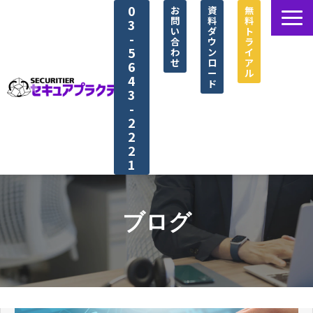
0
お
資
無
問
料
料
3
い
ダ
ト
-
合
ウ
ラ
5
わ
ン
イ
せ
ロ
ア
6
ー
ル
4
ド
3
-
2
2
2
1
セキュアプラクティス®とは
選ばれる理由
ブログ
シナリオ紹介
導入事例
資料ダウンロード一覧