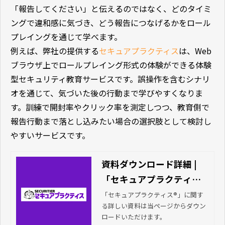
「報告してください」と伝えるのではなく、どのタイミ
ングで違和感に気づき、どう報告につなげるかをロール
プレイングを通じて学べます。
例えば、弊社の提供する
セキュアプラクティス
は、Web
ブラウザ上でロールプレイング形式の体験ができる体験
型セキュリティ教育サービスです。誤操作を含むシナリ
オを通じて、気づいた後の行動まで学びやすくなりま
す。訓練で開封率やクリック率を測定しつつ、教育側で
報告行動まで落とし込みたい場合の選択肢として検討し
やすいサービスです。
資料ダウンロード詳細 |
「セキュアプラクティス
®」人数・回数無制限の情
「セキュアプラクティス®」に関す
る詳しい資料は当ページからダウン
報セキュリティ教育ツー
ロードいただけます。
ル