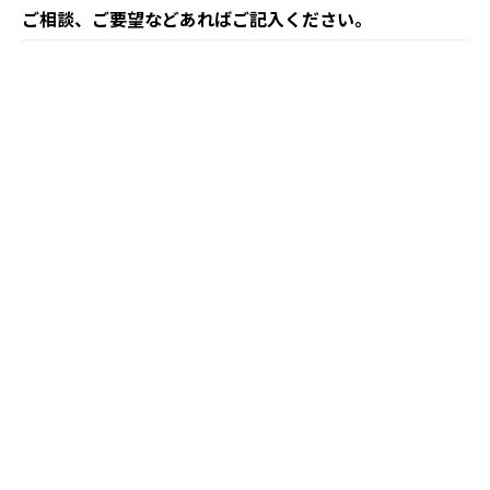
ご相談、ご要望などあればご記入ください。
プライバシーポリシー
(
https://c23021438436.hmup.jp/privacy
)
上記に同意する